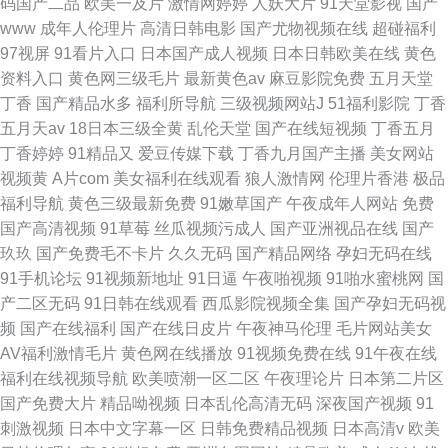
码国产二品
欧美一及片
激情网婷婷
人妖大片
91天堂影视
国产
www
成年人伦理片
高清日韩电影
国产尤物视频在线
超碰福利
97视屏
91看片入口
日本国产成人视频
日本日韩欧美在线
黄色
资料入口
黄色网三级毛片
最新黄色av
麻豆影院免费
五月天堂
丁香
国产精品水多
福利所导航
三级视频网站J
51福利影院
丁香
五月天av
18日本三级全黄
乱伦天堂
国产在线短视频
丁香五月
丁香婷婷
91精品又
爱豆传媒下载
丁香九月国产主播
美女网站
视频黄
A片com
美女福利在线观看
狼人激情网
伦理片香港
极品
福利导航
黄色三级最新免费
91嫩草国产
午夜成年人网站
免费
国产高清视频
91草莓
丝瓜视频污成人
国产亚洲视品在线
国产
玖玖
国产免费毛不卡片
久久无码
国产精品网络
孕妇无码在线
91手机论坛
91视频新地址
91日逼
午夜啪视频
91啪水蜜桃网
国
产二区无码
91日韩在线观看
西瓜影院视频全集
国产孕妇无码视
频
国产在线福利
国产在线日皮片
午夜神马伦理
毛片网站美女
AV福利激情毛片
黄色网在线播放
91视频免费在线
91午夜在线
福利在线视频导航
欧美喷潮一区二区
午夜理论片
日本第二片区
国产免费大片
精品呦视频
日本乱伦高清无码
深夜国产视频
91
刺激视频
日本中文字幕一区
日韩免费精品视频
日本高清v
欧美