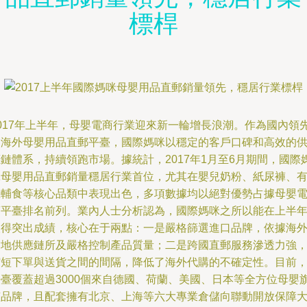
標桿
2017年上半年，母嬰電商行業迎來新一輪增長浪潮。作為國內領
的海外母嬰用品直郵平臺，國際媽咪以穩定的客戶口碑和高效的
鏈體系，持續領跑市場。據統計，2017年1月至6月期間，國際
咪母嬰用品直郵銷量穩居行業首位，尤其在嬰兒奶粉、紙尿褲、
機輔食等核心品類中表現出色，多項數據均以絕對優勢占據母嬰
商平臺排名前列。業內人士分析認為，國際媽咪之所以能在上半
取得突出成績，核心在于兩點：一是嚴格篩選進口品牌，依據海
當地供應鏈所及嚴格控制產品質量；二是跨國直郵服務滲透力強
縮短下單與送貨之間的間隔，降低了海外代購的不確定性。目前
平臺覆蓋超過3000個來自德國、荷蘭、美國、日本等全方位母嬰
艦品牌，且配套擁有北京、上海等六大專業倉儲向聯動開放保障