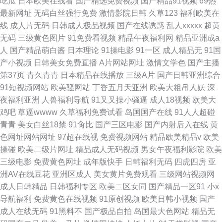
吃瓜
日本欧美在线看
国产精选免费视频
国产精品91视频
69热
最新网址
无码白丝强行免费
激情影院日韩
久草123
福利欧美在
线
成人片无码
日韩成人极品视频
国产在线诱惑
乱人xxxxx
超黄
无码
三级黄色图片
91免费看视频
精品午夜福利网
精品亚洲成a
人
国产精品萌白酱
日本理论
91操电影
91一区
成人精品无
91国
产小视频
日韩美女免费直播
A片网站网址
激情文学色
国产主播
第37页
青久青青
日本精品在线播放
三级A片
国产日韩亚洲综合
91短视频网站
欧美骚网站
丁香五月天亚洲
欧美大粗吊人妖
深
夜福利亚洲
人兽福利导航
91叉叉操小骚逼
成人18视频
欧美大
鸡吧
草逼wwww
久草福利免费试看
岛国国产在线
91人人超碰
青青
美女白丝18禁
91肏比
国产三区电影
国产内射后入在线
黄
色网址网站网址
97超在线视
免费视频网站
精品欧美精品v
欧美
操碰
欧美二级片网址
精品成人无码视频
男女午夜福利影院
欧美
三级电影
免费黄色网址
成年版快手
日韩福利无码
四虎四房
亚
洲AV在线豆花
亚洲区成人
美女黄片免费观看
三级网站视频网
成人日韩精品
日韩福利专区
欧美二区女同
国产精品一区91
小x
导航福利
免费黄色在线视频
91原创视频
欧美日韩小视频
国产
成人在线无码
91黑料不
国产极品自拍
岛国最大色网站
精品无