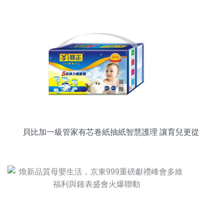
格式 下載 母嬰用品大全 直通車
貝比加一級管家有芯卷紙抽紙智慧護理 讓育兒更從
容，生活更高效