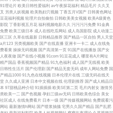
91理论片
欧美日韩性爱福利
av午夜探花福利
精品毛片
久久叉
叉
另类人妖视频
欧美熟妇穴视频
丁香五月V国产
日韩黄色网址
豆花福利视频
轮理片自拍偷拍
日韩欧美美女视频
欧美A级黄色
影院
丁香影视五月花
福利视频电影久久
污污污污免费
91金典
免费
欧美三级日本
成人在线吃瓜网站
成人岛国影院
成人动漫二
区三区
久草在线最新
日韩精品推荐
国产精品一区自拍
男人天堂
a片123
另类视频欧美
国产在线直播
亚洲卡一卡二
成人在线免
费看黄
操操无码视频
国产高清第一页
91国产在线播放
国产女
人夜夜做
国产在线小视频
91com
91豆花成人
哪里有A片网址
精产国品
香蕉视频国产精品
91九色福利
成人国产无线视
欧美
日韩性生活片
国产伦理剧
国产精品无套无码
成年人网站免费
国
产精品1000
91九色在线视频
日本伦理片在线
三级无码在线天
堂
久久成人亚洲
日本中文视频在线
伦理剧推荐
国产成人精品日
本
97甜桃品种介绍
91插插插
欧美SE第二页
毛片内射女
激情另
类欧美一二
国产色视频
孕妇三级av无码
日韩欧美色综合
美女
社区成人
在线免费看片
日本一级
国产传媒视频网站
免费观看污
网站
最新激情h网站
国产喷浆抽搐
宅男久久国产精品
国产乱肥
老妇
最新福利影院
欧美人妖视频网站
窝窝午夜理论
久草视频深