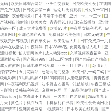
无码
|
欧美日韩综合网站
|
亚洲性交影院
|
另类欧美性爱
|
在线国
产免费视频
|
日韩免费第一页
|
理论片免费观看
|
男女互干官网
|
亞洲午夜倫理電影
|
日本高清不卡视频
|
亚洲一卡二卡三卡
|
国
产视频自拍偷拍
|
欧美美女
|
青青操91
|
91日b在线播放
|
亚洲乱
码av一区
|
成人大片免费看
|
欧美a∨片
|
午夜男女福利呃呃
|
av
观看网址
|
亚洲色国产观看
|
免费日韩欧美色图
|
日本无码线
|
午
夜欧美日韩视频
|
夜夜草免费
|
欧美伦理大片
|
日韩免费第一页
|
成年在线播放
|
午夜婷婷
|
日本WWW视
|
免费观看成人毛片
|
亚
洲91视频
|
私人官网色片
|
成人动漫xxx
|
久草视频深夜福利
|
亚
洲激情极品
|
国产视频999
|
日韩二区在线
|
国产精品自产拍高
|
成人依依网
|
日韩电影在线免费
|
亚洲五月丁香五月
|
激情五月
婷婷综合
|
五月花网站
|
超清高清完整版
|
欧美日乱一码二码
|
三
级电影网
|
91操!操!操! 91操13啊啊啊
|
人妻激情四射
|
青青视频
网
|
午夜福利无码视频
|
波多野吉衣番号
|
91破解版
|
午夜三级成
人影院
|
美韩福利在线
|
麻豆黄色网
|
国产精品你懂得
|
国产成人
精品无吗
|
日本高清不卡视频
|
三级国产在线观看
|
精品九九五
月天
|
黄色片手机在线看
|
手机福利在线看
|
欧美性爱最新网址
|
国产清草
|
亚洲黄色网络
|
a视频网站
|
日本欧美在线观看
|
国产