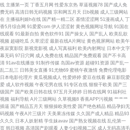
线
主播第一页
丁香五月网
性爱东京热
草逼视频78
国产成人免
费无码
高清日韩无码视频
宗和网五月天
日b视频
成人三级网站
日韩老湿有码日韩 91福利老司机 国产欧美日韩另类 51福利导航 国产人人操
在
主播福利姬h在线
国产精一精二区
基情涩涩网
51漫画成人
丁
香5月综合网
91爱爱com
伊人涩涩射
黄色视频网址导航
91国在
人人 青青伊人大香蕉 91蜜桃在线观看 国产一二三 人人操B人人乐 在线成人
线观看
91最新自拍
黄色软件91
国产操女人
国产乱人
欧美乱欲
视频
超碰吃瓜
久草涩涩
最新在线A片网址
黄色视屏网站
欧美午
福利av 超碰碰人妻無碼 久久理论婷婷网 最新人妻AV电影 国家肏主播 人人吊
夜寂寞影院
新视觉影视
成人写真福利
欧美内射网址
日本中文字
幕无码
97日穴网
成人免费在线
精品国产免费观看
国产不卡高
夜夜操 91视频自 国产综合三级 人妻视频网站91 伊人春婷婷 超碰美国 久久
清
91av在线播放
91制作传媒
岛国av资源
超碰91资源
国产乱一
乱二乱三
日韩美女直播
91尤物69
蜜桃午夜激情
免费伦理电影
靑青操 少妇后入中出 大香蕉伊人網 日韩无码下载 99视频热播 精东毛片 五
日本电影伦理片
黄瓜视频成人
性爱婷婷
爱豆在线看
麻豆影院爱
爱
成人软件视频
午夜宅男在线
91专区在线
狠狠干欧美
国产三
月天导航 97偷拍门事件 狼人伊人 伪娘撸管 成人综合剧场 欧美穴穴 变态人
级国产
国产欧美日韩在线
97五月天婷婷
日韩在线网
91福利社
视频
福利导航
A片三级网站
久草视频8
香蕉APP污视频
艹艹艹
妖肛交 欧洲一区二区
插逼
国产精品五月天
狠狠操欧美性爱
国产绝色精品
精品孕妇无
码视频
午夜A片三级片
天美果冻传媒
久久国产成人精品
精品93
久久久
日本人妖射精
学生妹avav
国产熟女视频在线
乱伦第一
页
韩日视频
高清国产剧观看
人妻少妇视频二区
成人无码高清毛