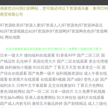
感谢您访问我们的网站，您可能还对以下资源感兴趣：泰州巳钨
商贸有限公司
97资源欧美|97资源人妻|97资源人人|97资源色|97资源神器总
站|97资源视频总站|97资源婷|97资源网|97资源网色色|97资源网
站
网站地图
日本一级大片
微拍福利在线观看
91香蕉APP
国产二区三区
国
爱豆传媒TVxX 大香蕉网超碰 婷婷两性网 2026在线h网 97超踫成人福利 黑
产精品性
乱伦种子
美国伦理大片
国产二区在线观看
美女伦理视
频
福利偷拍小视频
91社区国产
丁香五月天堂
欧美变态一区
国
丝美女被爆操 麻豆有码视频 色中色亚洲欧美 九一免费看 污视频在线下载 91
产综合在线观看
国产免费一级片
福利视频资源站
成人午夜在线
观看
欧美图片在线观看
在线观看h视频
国产a级0
变性人妖
国产
网站黄 国产海角社区 日韩无码三级片 肏屄网导航 玖玖资源热 人人妻人人操
福利永久
日韩中文字幕观看
足交在线播放91
丁香五月色网站
黄色3级抢网站
国产一区二区
日本一级婬片
久久免费手机视频
人人 影音先锋人妻 AV成人资源在线 精品国产九九 日本A片网址 香蕉伊人 ts
学生妹Av网站
亚洲人成免费网站
91大神自拍
福利片在线观看
国产成人内射无码
激情五月极品婷婷
国产剧情精品
成人三级伦
人妖交友网站 激情黄色av 欧美婷婷综合 色综合蜜桃网 91爱爱 大香蕉AB片