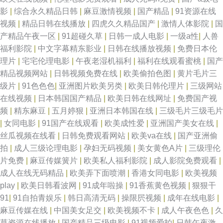
影
|
综合永久精品日韩
|
麻豆激情视频
|
国产精品
|
91资源在线
视频
|
精品日韩在线播放
|
四虎久久精品国产
|
激情人体影院
|
国
产精品午夜一区
|
91超碰久草
|
日韩一成人电影
|
一级a性
|
人兽
福利影院
|
中文字幕精东影业
|
日韩在线播放视频
|
免费日本伦
理片
|
宅宅伦理电影
|
午夜老湿机福利
|
福利在线观看蜜桃
|
国产
精品视频网站
|
日韩视频免费在线
|
欧美偷拍色图
|
黄片毛片三
级片
|
91色色色
|
亚洲图片欧美另类
|
欧美日韩伦理片
|
三级网站
在线视频
|
日本韩国国产精品
|
欧美日韩在线网址
|
免费国产视
频
|
精东麻豆
|
五月婷狠
|
亚洲日本韩国在线
|
三级毛片三级毛片
|
女同电影
|
91国产在线观看
|
欧美成性爱
|
亚洲国产美女在线
|
丝瓜视频在线看
|
日韩免费观看网站
|
欧美va在线
|
国产亚洲偷
拍
|
成人三级论理电影
|
孕妇无码视频
|
美女黄色A片
|
三级理伦
片免费
|
麻豆传媒簧片
|
欧美私人福利影院
|
成人影院免费观看
|
成人在线无码精品
|
欧美弄下面喷潮
|
香港女同电影
|
欧美视频
play
|
欧美日韩看波网
|
91成年啦操
|
91香蕉黄色视频
|
狠狠干
91
|
91自拍青娱乐
|
韩日高清无码
|
操限屄视频
|
成年在线电影
|
麻豆传媒在线
|
中国美女足交
|
欧美视频不卡
|
成人午夜色色
|
久
草资源在线播放
|
国产精品三级电影
|
91视频爱拍
|
日韩午夜激