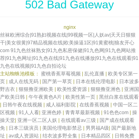
502 Bad Gateway
nginx
丝袜欧洲综合|91熟妇视频在线|99视频一区|人妖av|天天日狠狠
干|美女很黄|97精品视频在线|欧美操逼1区|91黄蜜桃|狼友开心
com
91九色丝袜熟女|91九色私密保健|91九色网|91九色网站推
荐|91九色网址|91九色在线|91九色在线播放|91九色在线观看|91
九色在线视频|91九色自拍论坛
主站蜘蛛池模板：
蜜桃香蕉草莓视频
|
乱伦直播
|
欧美专区第一
页
|
成人在线无码
|
国产第一草页
|
日本在线伦理电影
|
日本波多
野吉衣
|
狠狠撸亚洲欧美
|
欧美性爱资源
|
狠狠撸亚洲色
|
亚洲国
产欧美日韩
|
午午夜黄色A片
|
欧美性第一页
|
黑丝白浆在线观看
|
日韩午夜在线视频
|
咸人福利影院
|
在线香蕉视频
|
中国一区二
区视频
|
91人人看
|
亚洲色婷
|
青青草最新视频
|
91色色com
|
操
操天堂
|
亚洲一区二区人妖
|
在线观看av三级
|
国产成在线观看
免
|
日本三级演员
|
美国伦理电影禁忌
|
男男福A级
|
国产最新地
址
|
av成人资源站
|
结衣波多野全集
|
日本精品四区
|
日韩免费