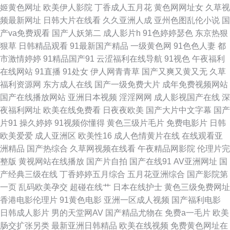
姬黄色网址
欧美伊人影院
丁香成人五月花
黄色网网址女
久草视
频最新网址
日韩大片在线看
久久亚洲人成
亚州色图乱伦小说
国
午夜成人AV福利 91新人视频 福利社亚洲无码 老司机能看的av 熟女视频91
产va免费观看
国产人妖第二
成人影片h
91色婷婷瑟色
东京热狠
狠草
日韩精品观看
91最新国产精品
一级黄色网
91色色人妻
都
成人不卡一区在线 男人女人做爱网站 伪娘人妖中文网址 91五码 久久豆花福
市激情婷婷
91精品国产91
云涩福利在线导航
91视色
午夜福利
在线网站
91直播
91处女
伊人网青青草
国产又爽又黄又无
久草
利 熟妇人人草 91黄色下载软件 成人久草 老湿福利影院 在线免费九一网站
福利资源网
东方成人在线
国产一级免费大片
成年免费视频网站
国产在线播放网站
亚洲日本视频
淫淫网网
成人影视国产在线
深
福利视频导航网址 欧洲青青草99 亚洲日韩av色图 AV男人网光在线 海角社区
夜福利网址
欧美在线免费看
日夜夜欧美
国产大片中文字幕
国产
片91
操久婷婷
91视频你懂得
黄色三级片毛片
免费电影片
日韩
porn 欧美色网69 伊思大香蕉9 成人日本三级 日韩午夜电影 国产精品女人乱
欧美爱爱
成人亚洲区
欧美性16
成人色情黄片在线
在线观看亚
洲精品
国产热综合
久草网视频在线看
午夜精品网影院
伦理片完
轮 欧洲亚洲午夜 91n视频在线 福利视频成人网 蜜桃网91 91官网网页版 综合
整版
黄视网站在线播放
国产片自拍
国产在线91
AV亚洲网址
国
产经典三级在线
丁香婷婷五月综合
五月花亚洲综合
国产影院第
激情导航大全 中文欧美日韩 日韩亚射 九九这只有精品 俺去啦无码专区 97午
一页
乱码欧美孕交
超碰在线艹
日本在线护士
黄色三级免费网址
香港电影伦理片
91黄色电影
亚洲一区成人视频
国产福利电影
夜剧场场 精品主播网红主播 天堂网成人在线 91免费在线看 福利剧场午夜 午
日韩成人影片
男的天堂网AV
国产精品尤物在
免费a一毛片
欧美
肠交扩张另类
最新亚洲日韩精品
欧美在线视频
免费黄色网址在
夜少好福利 超碰性爱 欧美人妖网站 亚州另类10页 变态另类第7页 九一免费