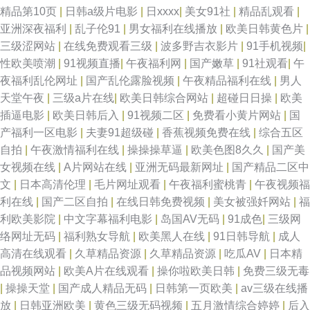
精品第10页
|
日韩a级片电影
|
日xxxx
|
美女91社
|
精品乱观看
|
亚洲深夜福利
|
乱子伦91
|
男女福利在线播放
|
欧美日韩黄色片
|
三级涩网站
|
在线免费观看三级
|
波多野吉衣影片
|
91手机视频
|
性欧美喷潮
|
91视频直播
|
午夜福利网
|
国产嫩草
|
91社观看
|
午
夜福利乱伦网址
|
国产乱伦露脸视频
|
午夜精品福利在线
|
男人
天堂午夜
|
三级a片在线
|
欧美日韩综合网站
|
超碰日日操
|
欧美
插逼电影
|
欧美日韩后入
|
91视频二区
|
免费看小黄片网站
|
国
产福利一区电影
|
夫妻91超级碰
|
香蕉视频免费在线
|
综合五区
自拍
|
午夜激情福利在线
|
操操操草逼
|
欧美色图8久久
|
国产美
女视频在线
|
A片网站在线
|
亚洲无码最新网址
|
国产精品二区中
文
|
日本高清伦理
|
毛片网址观看
|
午夜福利蜜桃青
|
午夜视频福
利在线
|
国产二区自拍
|
在线日韩免费视频
|
美女被强奷网站
|
福
利欧美影院
|
中文字幕福利电影
|
岛国AV无码
|
91成色
|
三级网
络网址无码
|
福利熟女导航
|
欧美黑人在线
|
91日韩导航
|
成人
高清在线观看
|
久草精品资源
|
久草精品资源
|
吃瓜AV
|
日本精
品视频网站
|
欧美A片在线观看
|
操你啦欧美日韩
|
免费三级无毒
|
操操天堂
|
国产成人精品无码
|
日韩第一页欧美
|
av三级在线播
放
|
日韩亚洲欧美
|
黄色三级无码视频
|
五月激情综合婷婷
|
后入