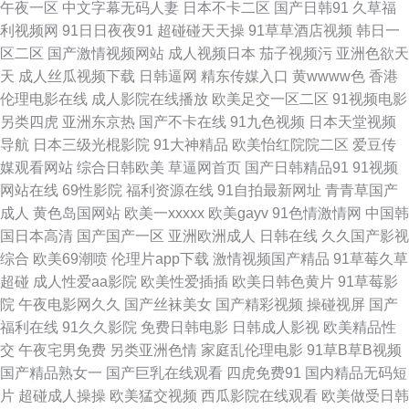
午夜一区
中文字幕无码人妻
日本不卡二区
国产日韩91
久草福
利视频网
91日日夜夜91
超碰碰天天操
91草草酒店视频
韩日一
日韩小电影院1区 欧美黄色AV网站 日韩欧美大片 亚洲国产欧美另类 肏屄福
区二区
国产激情视频网站
成人视频日本
茄子视频污
亚洲色欲天
天
成人丝瓜视频下载
日韩逼网
精东传媒入口
黄wwww色
香港
利社 韩日独立站免费 免费观看成人91 人人起碰人人 51福利航导 成人剧场
伦理电影在线
成人影院在线播放
欧美足交一区二区
91视频电影
另类四虎
亚洲东京热
国产不卡在线
91九色视频
日本天堂视频
www 久久97视屏 日韩三级专区 午夜剧场久久黄 国产内射在线播放 美女视
导航
日本三级光棍影院
91大神精品
欧美怡红院院二区
爱豆传
媒观看网站
综合日韩欧美
草逼网首页
国产日韩精品91
91视频
频91 一区二区国产自拍 欧美成人日韩中文 午夜黄色剧场 人人操夜夜爽 91链
网站在线
69性影院
福利资源在线
91自拍最新网址
青青草国产
成人
黄色岛国网站
欧美一xxxxx
欧美gayv
91色情激情网
中国韩
接免费下载 肏屄五月天 国产物业视频 欧美Aⅴ视频 日日肏肏 香蕉视频污污版
国日本高清
国产国产一区
亚洲欧洲成人
日韩在线
久久国产影视
综合
欧美69潮喷
伦理片app下载
激情视频国产精品
91草莓久草
91视频免费的 国产视频观看网站 免费的av网站 色色日韩 亚洲人与兽 91在
超碰
成人性爱aa影院
欧美性爱插插
欧美日韩色黄片
91草莓影
院
午夜电影网久久
国产丝袜美女
国产精彩视频
操碰视屏
国产
线免费入口 国产9视频 另类春色欧美 日韩欧美亚州 香蕉网站入口 91夫妻交
福利在线
91久久影院
免费日韩电影
日韩成人影视
欧美精品性
交
午夜宅男免费
另类亚洲色情
家庭乱伦理电影
91草B草B视频
友视频 成人网址日韩 精品四区 人人撸久久超碰在 午夜老湿机 www色图 精
国产精品熟女一
国产巨乳在线观看
四虎免费91
国内精品无码短
片
超碰成人操操
欧美猛交视频
西瓜影院在线观看
欧美做受日韩
东A级 欧美孕妇性交 五月婷婷六月花 91人人视频 草比视频线观看 欧美美逼