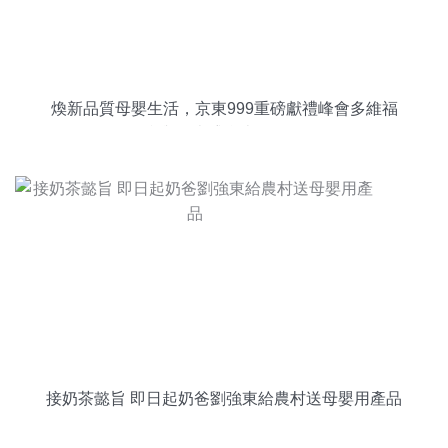
煥新品質母嬰生活，京東999重磅獻禮峰會多維福
利與鐘表盛會火爆聯動
接奶茶懿旨 即日起奶爸劉強東給農村送母嬰用產品