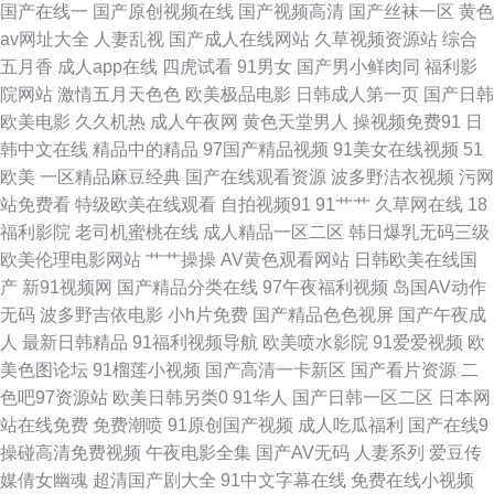
国产在线一
国产原创视频在线
国产视频高清
国产丝袜一区
黄色
av网址大全
人妻乱视
国产成人在线网站
久草视频资源站
综合
五月婷婷色情 91经典视频播放 波多野吉依电影 久草福利天堂 日韩3极毛片
五月香
成人app在线
四虎试看
91男女
国产男小鲜肉同
福利影
院网站
激情五月天色色
欧美极品电影
日韩成人第一页
国产日韩
香蕉超碰 91精东传媒网站 草逼A片 亚洲黄色电影1 99精品电影网 福利姬91
欧美电影
久久机热
成人午夜网
黄色天堂男人
操视频免费91
日
韩中文在线
精品中的精品
97国产精品视频
91美女在线视频
51
精品自拍傳媒 欧美人人插 综合另类激情 操人妻视频 韩国不卡无码的 青娱乐
欧美
一区精品麻豆经典
国产在线观看资源
波多野洁衣视频
污网
站免费看
特级欧美在线观看
自拍视频91
91艹艹
久草网在线
18
激情网 婷婷97www 99草草草视频 国产对白清晰 久草福利资源站久 欧美性
福利影院
老司机蜜桃在线
成人精品一区二区
韩日爆乳无码三级
欧美伦理电影网站
艹艹操操
AV黄色观看网站
日韩欧美在线国
戟 亚州日韩欧美 99爱99操 国产精品第5页 另类丝袜美腿 日韩A级电影网
产
新91视频网
国产精品分类在线
97午夜福利视频
岛国AV动作
无码
波多野吉依电影
小h片免费
国产精品色色视屏
国产午夜成
avav激情 韩国青草在线视频 人妖拳交女 婷婷尤物超碰 国产成人A片 欧美浮
人
最新日韩精品
91福利视频导航
欧美喷水影院
91爱爱视频
欧
美色图论坛
91榴莲小视频
国产高清一卡新区
国产看片资源
二
力影院 熟妇国产免费一区 做爱片导航 俺去也最新 老司机曹逼视频 午夜福利
色吧97资源站
欧美日韩另类0
91华人
国产日韩一区二区
日本网
站在线免费
免费潮喷
91原创国产视频
成人吃瓜福利
国产在线9
色爱爱 91精品黑丝 国产欧美日韩爆草 欧美日韩国产色色 亚洲97视频 91视
操碰高清免费视频
午夜电影全集
国产AV无码
人妻系列
爱豆传
媒倩女幽魂
超清国产剧大全
91中文字幕在线
免费在线小视频
频影院 超碰在线人网播放 精品视频黄色91 天堂网国产 91熟妇视频在线 欧美