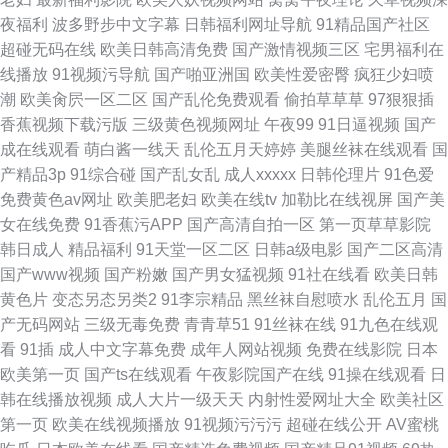
夜福利
波多野步中文字幕
日韩福利网址导航
91精品国产社区
超碰无码在线
欧美日韩高清免费
国产激情视频三区
宅男福利在
线播放
91视频污导航
国产啪亚洲国
欧美性爱密臀
疯狂少妇喷
潮
欧美肏屄一区二区
国产乱伦免费观看
偷拍草草草
97狠狠插
香蕉视频下载污版
三级黄色视频网址
午夜99
91日逼视频
国产
成在线观看
萌白酱一线天
乱伦五月天婷婷
美腿丝袜在线观看
国
产精品3p
91综合碰
国产乱女乱
成人xxxxx
日韩伦理片
91色爱
免费黄色av网址
欧美肥老妇
欧美在线tv
加勒比在线视屏
国产美
女在线免费
91香蕉污APP
国产高清自拍一区
第一页草草影院
韩日成人
精品福利
91天堂一区二区
日韩a级电影
国产二区高清
国产www视频
国产粉嫩
国产男女猛视频
91社在线看
欧美日韩
黄色片
变态另态另类2
91李宗精品
黑丝袜自慰喷水
乱伦五月
国
产无码网站
三级无毒免费
青青草51
91丝袜在线
91九色在线观
看
91插
成人中文字幕免费
成年人网站视频
免费在线影院
日本
欧美第一页
国产ts在线观看
午夜影院国产在线
91操在线观看
日
韩在线播放视频
成人大片一级天天
内射性爱网址大全
欧美社区
第一页
欧美在线视频播放
91视频污污污
超碰在线公开
AV蜜桃