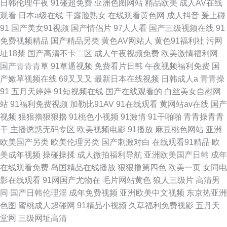
日韩伦理午夜
91碰超免费
亚洲色图网站
精品欧美
成人AV在线
观看
日本a级在线
干露脸熟女
在线观看黄色网
成人抖音
爰上碰
91
国产美女91视频
国产情侣片
97人人看
国产三级视频在线
91
免费视频精品
国产精品另类
黄色AV网站人
黄色91福利社
污网
址18禁
国产高清不卡二区
成人午夜视频免费
欧美激情福利网
国产青青青草
91草逼视频
免费看片日韩
午夜视频福利免费
国
产嫩草视频在线
69叉叉叉
最新日本在线视频
日韩成人a
青青操
91
五月天婷婷
91短视频在线
国产在线观看的
白丝美女自慰网
站
91福利免费视频
加勒比91AV
91在线观看
黄网站av在线
国产
视频
狠狠擼狠狠擼
91桃色小视频
91激情
91干啪啪
青青操青青
干
主播诱惑无码专区
欧美视频电影
91播放
麻豆桃色网站
亚洲
欧美国产另类
欧美伦理另类
国产刺激对白
在线观看91精品
欧
美成年视频
操碰操揉
成人微拍福利导航
亚洲欧美国产日韩
成年
在线观看免费
岛国精品在线播放
狠狠撸第四色
欧美一页
女同电
影在线观看
91网国产尤物在
毛片网站黄色
狼人三级片
高清男
同
国产日韩伦理淫
成年免费视频
亚洲欧美中文视频
东京热亚洲
色图
蜜桃成人超碰网
91精品小视频
久草福利免费视影
五月天
堂网
三级网址高清