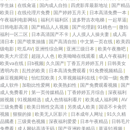
学生妹
|
在线肏逼
|
国内成人自拍
|
四虎影库最新地址
|
国产精品
欧美日
|
在线伦理片免费
|
国产婷婷五月天
|
日本高清免费一本
|
午夜福利电影网站
|
福利片福利区
|
波多野吉衣电梯
|
一起草逼
|
日韩电影高清
|
国产精品人人视频
|
国产伦理剧
|
91桃色一
|
微拍
福利一区二区
|
日本高清国产不卡
|
人人摸人人操夫妻
|
成人高
清日本
|
国产喷浆抽搐
|
国产高清自拍
|
中文第一页在线
|
欧美四
级电影
|
吃瓜AV
|
亚洲性综合网
|
亚洲三级日本
|
欧美午夜撸吧
|
欧美大片涩涩
|
超踫人人色
|
欧美呦呦在线观看
|
成人午夜福利
|
欧美va在线
|
日b视频
|
久久国产
|
丁香五月婷婷五月
|
日韩美女
透明内衣
|
乱性的欧美
|
日本高清免费观看
|
91免费视频精品
|
麻豆视频网址
|
怡红院欧美
|
久草视频福利在线
|
中国一级
|
免费
成人软件
|
加勒比性爱网
|
欧美熟妇性
|
国产免费观看视频
|
国产
成人免费看片
|
第一页传媒精品
|
丁香婷婷五月综合
|
深夜福利
姬视频
|
91视频精选
|
成人色情福利看片
|
欧美成人福利网
|
AV
三级免费看
|
欧美日韩性交高清
|
另类成人欧美
|
国语不卡肏屄
视频
|
狠狠的操
|
欧美无人区影片
|
日本成年人网址
|
91久久精
品國產
|
三级黄色视频
|
深夜福利爱爱
|
日本午夜精品
|
日韩毛片
免费看
|
成人网站高清无码
|
国产亚洲欧美精品
|
草逼91视频
|