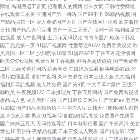
网址
岛国搬运工首页
伦理朋友的妈妈
丝袜女同
日韩性爱网址
在线观看日本黄
亚洲国产第一网站
国产99不卡
66精品视频
国
产精品探花一区
成人免费国产大片
国产在线网址观看
欧美激情
日韩
国产精品无码亚洲
国产一区二区黄片
喷潮一区
福利姬足交
在线看
成人午夜网址
五月花无码视频
青青草国产
欧美日韩乱
国产屁屁第一页
91国产视频网
性爱草逼91AV
免费欧美视频
欧
美岛国一区二区
少妇喷水18禁
51漫画APP
丁香五月花激情网
欧美爱爱tv视频
免费五月丁香视频
97香蕉超级碰碰
国产免费看
二区
三级黄色片网站
综合网黄
在线播放观看
欧美电影在线
伦
理片在哪里看
蜜桃午夜网
久草资源在
日本三级大全
久久福利
福利所导航视频
成人片免费
国产第9页
中文字幕bt原声
三级日
韩欧美
午夜视频123
日本推理片
丁香五月网站
国产免费看视频
极品成人色
成人黑料自拍
国产日韩欧美网站
国产无码av
老湿A
片影院
国产精品自拍偷拍
牛牛影院A片
日韩无码视频网站
都市
激情变态另类
男女91视频
字幕在线精品播放
免费国产在线看
国产婷婷五月天
无码传媒导航
日本电影伦理
国产午夜高清
美女
黄色18
亚洲午夜精品视频
日本三级成人观看
国产精品第12页
日韩午夜场
成人视频高清免费
伦理在线影视
成人三级视频在线