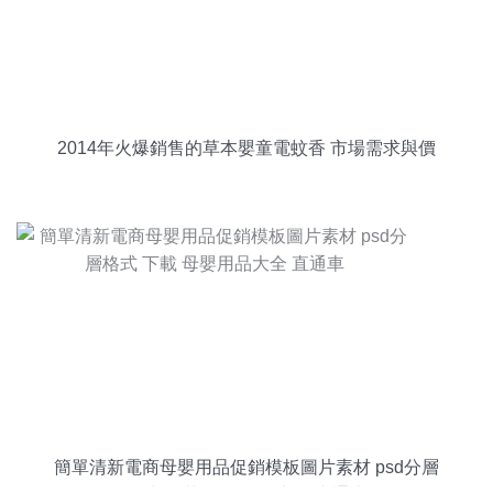
2014年火爆銷售的草本嬰童電蚊香 市場需求與價
格解析
簡單清新電商母嬰用品促銷模板圖片素材 psd分層