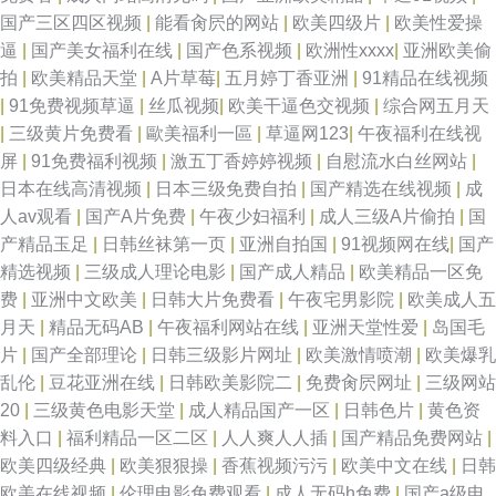
国产三区四区视频
|
能看肏屄的网站
|
欧美四级片
|
欧美性爱操
逼
|
国产美女福利在线
|
国产色系视频
|
欧洲性xxxx
|
亚洲欧美偷
拍
|
欧美精品天堂
|
A片草莓
|
五月婷丁香亚洲
|
91精品在线视频
|
91免费视频草逼
|
丝瓜视频
|
欧美干逼色交视频
|
综合网五月天
|
三级黄片免费看
|
歐美福利一區
|
草逼网123
|
午夜福利在线视
屏
|
91免费福利视频
|
激五丁香婷婷视频
|
自慰流水白丝网站
|
日本在线高清视频
|
日本三级免费自拍
|
国产精选在线视频
|
成
人av观看
|
国产A片免费
|
午夜少妇福利
|
成人三级A片偷拍
|
国
产精品玉足
|
日韩丝袜第一页
|
亚洲自拍国
|
91视频网在线
|
国产
精选视频
|
三级成人理论电影
|
国产成人精品
|
欧美精品一区免
费
|
亚洲中文欧美
|
日韩大片免费看
|
午夜宅男影院
|
欧美成人五
月天
|
精品无码AB
|
午夜福利网站在线
|
亚洲天堂性爱
|
岛国毛
片
|
国产全部理论
|
日韩三级影片网址
|
欧美激情喷潮
|
欧美爆乳
乱伦
|
豆花亚洲在线
|
日韩欧美影院二
|
免费肏屄网址
|
三级网站
20
|
三级黄色电影天堂
|
成人精品国产一区
|
日韩色片
|
黄色资
料入口
|
福利精品一区二区
|
人人爽人人插
|
国产精品免费网站
|
欧美四级经典
|
欧美狠狠操
|
香蕉视频污污
|
欧美中文在线
|
日韩
欧美在线视频
|
伦理电影免费观看
|
成人无码h免费
|
国产a级电