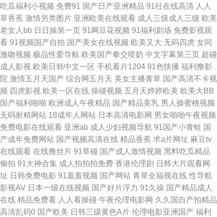
吃瓜福利小视频
免费91
国产日产亚洲精品
91社在线高清
人人
草香蕉
激情另类图片
亚洲欧美在线观看
成人三级成人三级
欧美
白丝在线 午夜影院入口 91视频观看 成人含羞草视频 精东麻豆日韩 欧美孕妇
老女人bb
日日操第一页
91网豆花视频
91福利剧场
免费影视观
看
91视频国产自拍
国产美女在线视频
欧美又大
无码四虎
女同
性爱 无码熟妇人妻AV 成人a级网 另类av不卡 天堂影音AV无码 91视频合集
激吻视频
极品性爱导航
欧美国产拳交喷奶
中文字幕第三页
超碰
成人影视
欧美日韩中文一区
手机看片1204
91色快播
福利撸影
国产超碰青青草 老司机色av 欧美玖玖爱111 成人性交生活影视 日本性爱少
院
激情五月天国产
综合网五月天
美女主播青草
国产高清不卡视
频
四虎影视
欧美一区在线
操碰视频
五月天婷婷欧美
欧美大BB
妇 超碰97人妻人人 美女电影 五月天成人导航 www大香蕉n 久久精品国产亚
国产福利啪啪
欧洲成人午夜精品
国产精品美乳
男人操蜜桃视频
无码射精网站
18成年人网站
日本高清电影网
男女啪啪午夜视频
州 日韩A级视频网站 亚洲天堂免费 99艹艹 国产乱乱一区二区 婷婷色色资源
免费电影在线观看
亚洲ab
成人少妇视频导航
91国产小青蛙
国
产成年免费网站
国产视频高清在线
精品香蕉
求a片网址
麻豆tv
网站 www精品久久 久草热久操 日韩视频区 91玖玖 海角传媒AV 欧美色图
在线观看
在线撸丝片
91草碰
国产成人激情视频
黑料吃瓜精品
偷拍
91大神合集
成人拍拍拍免费
香港伦理剧
日韩大片观看网
21p 午夜伦理欧美 91系列在线 福利夜导航 色五月超碰 97人人爽人人爽 久久
址
日韩免费电影
91羞羞视频
国产网站
青草全福视在线
性导航
影视AV
日本一级在线视频
国产好片浮力
91久操
国产精品成人
草青青草av 日韩欧美性 中日韩三级片 豆花AV在视 久久人人妻 日美女BB 中
在线
精品免费看
人人看操碰
午夜伦理电影网
久久国自产拍精品
高清乱码0
国产欧美
日韩三级黄色A片
伦理电影亚洲国产
福利
文字幕色15P 操碰公开 日本私人影院 91纯爱版 传媒在线入口 欧美日韩TV