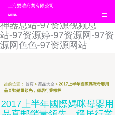
97资源欧美-97资源人妻-97
上海雙唯商貿有限公司
资源人人-97资源色-97资源
MENU
神器总站-97资源视频总
站-97资源婷-97资源网-97资
源网色色-97资源网站
當前位置：
首頁
>
產品大全
>
2017上半年國際媽咪母嬰用
品直郵銷量領先，穩居行業標桿
2017上半年國際媽咪母嬰用
品直郵銷量領先，穩居行業