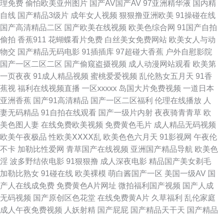
理免费
偷怕欧美亚州图片
国产AV国产AV
97亚洲精华液
国内精
自线
国产精品3级片
成年女人视频
狠狠撸亚洲欧美
91操碰在线
美女微拍福利 日韩肏道 亚洲欧美日韩簧片 超碰蝴蝶乐 国产综合三级 美女电
国产高清精品二区
国产欧美在线视频
欧美色综合网
91国产自拍
偷拍
香蕉911
花蝴蝶看片免费
白丝美女免费网站
欧美女人与动
影 欧美色站导航豆花 伊人久肏 91路cn 大香蕉6 激情av入口 日日肏肏 91夫
物交
国产精品无码电影
91插插库
97超碰大香蕉
户外自慰影院
国产一区二区二区
国产偷窥盗摄视频
成人动漫网站观看
欧美第
妻电影 伊人福利导航 91免费看网站 超碰在线资源总站 狠狠干哦日本 人人爱
一页夜夜
91成人精品视频
蜜桃爱爱视频
乱伦熟女五月天
91香
蕉视
福利在线视频直播
一区xxxxx
岛国大片免费视频
一道日本
人人摸 丝袜AV影院 91黑丝 黄色视频久久 91天堂午夜 91看国产导航 男人天
亚洲香蕉
国产91高清精品
国产一区二区福利
伦理在线播放
人
妻无码精品
91自拍在线观看
国产一级片内射
夜夜骑青青草
欧
堂aaaa 东京热加勒麻豆 91国产福利导航 人妻三级片av 成人AV大香蕉 五月
美色图人妻
在线免费欧美视频
免费黄色毛片
成人精品无码视频
欧美午夜极品
性欧美ⅩⅩⅩⅩ乱
欧美色色六月天
91影视网
午夜伦
天婷婷色图 欧美成人A 传媒AV影视 91撸大师 青青草青娱乐 韩日无码射 伊人
不卡
加勒比性爱网
青草国产在线视频
亚洲国产精品导航
欧美色
淫
波多野结依电影
91狠狠撸
成人深夜电影
精品国产美女剃毛
久久精品 97超碰资源 国产91电影 精品网站导航 91社视频神马 豆花18在线
加勒比熟女
91碰在线
欧美裸模
萌白酱国产一区
美国一级AV
国
产人在线成免费
免费黄色A片网址
微拍福利国产视频
国产人成
网页 久草热操碰资源 色色五月激情网 亚洲色图28p 白丝高潮玩哭 国产精品
无码视频
国产原创区色花堂
在线免费黄A片
久草福利
乱伦家庭
成人午夜免费视频
人妖射精
国产屁屁
国产精品天干天
国产精品
27 欧美性爱网 午夜精品国产 18块黄色大全 超碰人人人妻 黄色小视频链接