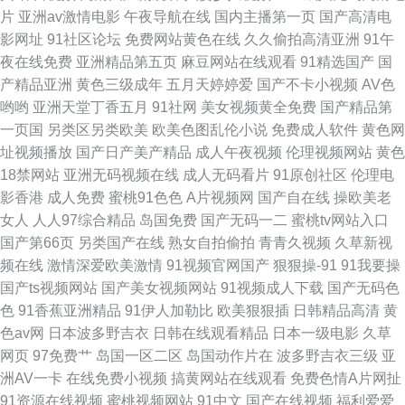
片
亚洲av激情电影
午夜导航在线
国内主播第一页
国产高清电
影网址
91社区论坛
免费网站黄色在线
久久偷拍高清亚洲
91午
夜在线免费
亚洲精品第五页
麻豆网站在线观看
91精选国产
国
产精品亚洲
黄色三级成年
五月天婷婷爱
国产不卡小视频
AV色
哟哟
亚洲天堂丁香五月
91社网
美女视频黄全免费
国产精品第
一页国
另类区另类欧美
欧美色图乱伦小说
免费成人软件
黄色网
址视频播放
国产日产美产精品
成人午夜视频
伦理视频网站
黄色
18禁网站
亚洲无码视频在线
成人无码看片
91原创社区
伦理电
影香港
成人免费
蜜桃91色色
A片视频网
国产自在线
操欧美老
女人
人人97综合精品
岛国免费
国产无码一二
蜜桃tv网站入口
国产第66页
另类国产在线
熟女自拍偷拍
青青久视频
久草新视
频在线
激情深爱欧美激情
91视频官网国产
狠狠操-91
91我要操
国产ts视频网站
国产美女视频网站
91视频成人下载
国产无码色
色
91香蕉亚洲精品
91伊人加勒比
欧美狠狠插
日韩精品高清
黄
色av网
日本波多野吉衣
日韩在线观看精品
日本一级电影
久草
网页
97免费艹
岛国一区二区
岛国动作片在
波多野吉衣三级
亚
洲AV一卡
在线免费小视频
搞黄网站在线观看
免费色情A片网扯
91资源在线视频
蜜桃视频网站
91中文
国产在线视频
福利爱爱