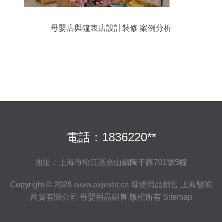
母嬰店與鐘表店設計裝修 案例分析
電話：1836220**
地址：上海市松江區佘山鎮陶干路701號5幢
Copyright © 2026
www.oxjevhr.cn
母嬰用品銷售
上海雙唯
商貿有限公司
母嬰用品銷售
版權所有
Sitemap